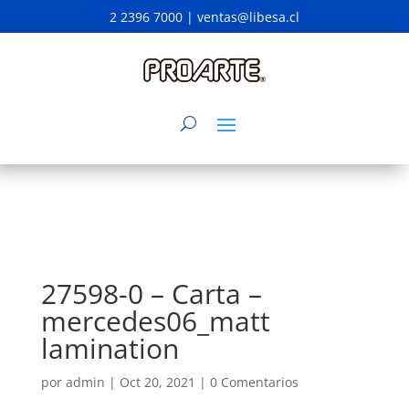
2 2396 7000 |
ventas@libesa.cl
27598-0 – Carta –
mercedes06_matt
lamination
por
admin
|
Oct 20, 2021
|
0 Comentarios