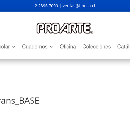
2 2396 7000 |
ventas@libesa.cl
olar
Cuadernos
Oficina
Colecciones
Catá
trans_BASE