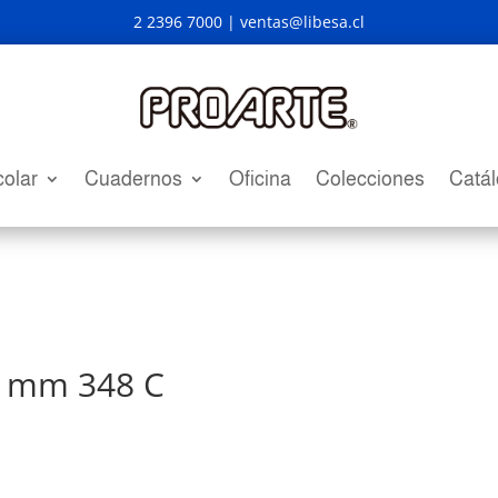
2 2396 7000 |
ventas@libesa.cl
olar
Cuadernos
Oficina
Colecciones
Catá
7 mm 348 C