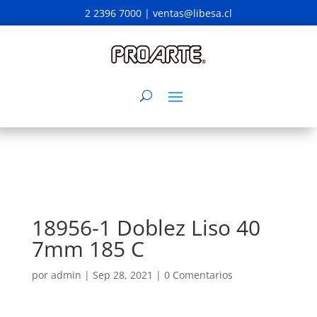
2 2396 7000 |
ventas@libesa.cl
18956-1 Doblez Liso 40
7mm 185 C
por
admin
|
Sep 28, 2021
|
0 Comentarios