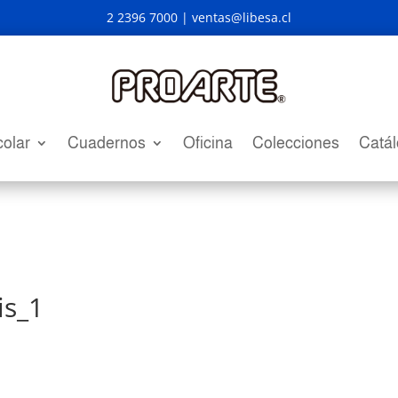
2 2396 7000 |
ventas@libesa.cl
olar
Cuadernos
Oficina
Colecciones
Catá
is_1