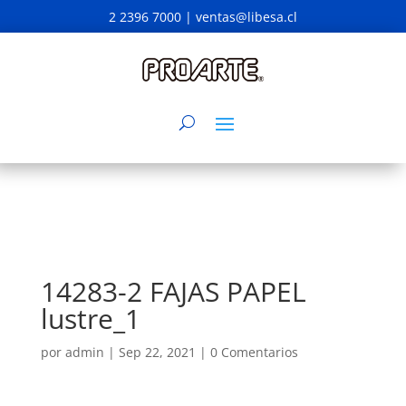
2 2396 7000 |
ventas@libesa.cl
14283-2 FAJAS PAPEL
lustre_1
por
admin
|
Sep 22, 2021
|
0 Comentarios