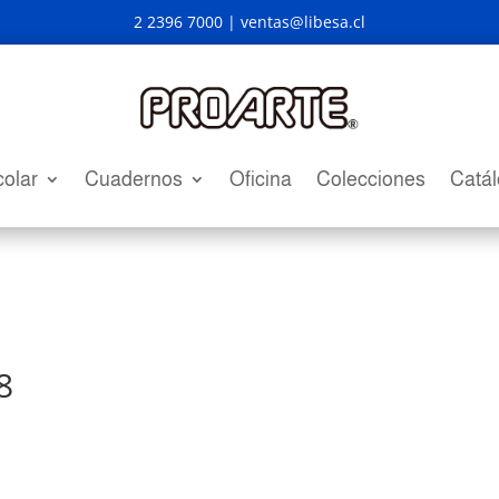
2 2396 7000 |
ventas@libesa.cl
olar
Cuadernos
Oficina
Colecciones
Catá
8