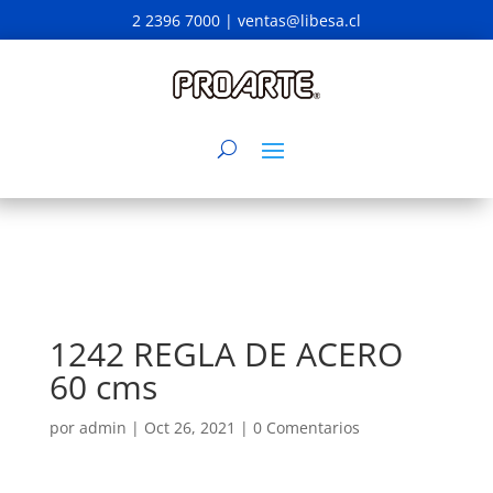
2 2396 7000 |
ventas@libesa.cl
1242 REGLA DE ACERO
60 cms
por
admin
|
Oct 26, 2021
|
0 Comentarios