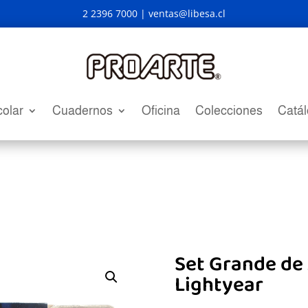
2 2396 7000 |
ventas@libesa.cl
olar
Cuadernos
Oficina
Colecciones
Catá
Set Grande de
Lightyear