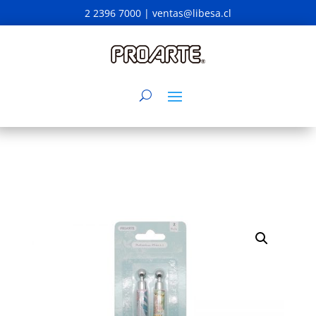
2 2396 7000 |
ventas@libesa.cl