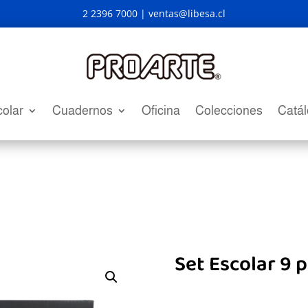
2 2396 7000 |
ventas@libesa.cl
olar
Cuadernos
Oficina
Colecciones
Catá
Set Escolar 9 p