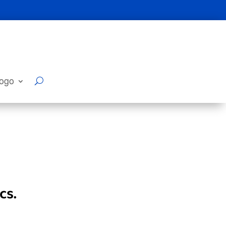
logo
cs.