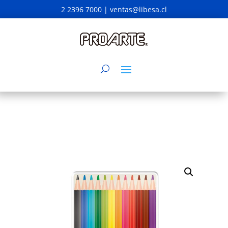
2 2396 7000 |
ventas@libesa.cl