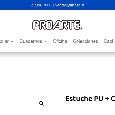
2 2396 7000 |
ventas@libesa.cl
olar
Cuadernos
Oficina
Colecciones
Catá
Estuche PU + 