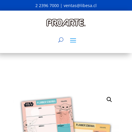
2 2396 7000 |
ventas@libesa.cl