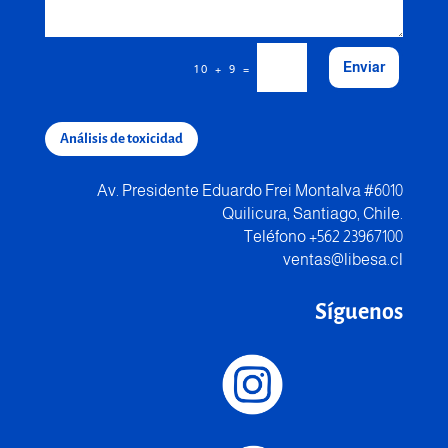
Enviar
=
10 + 9
Análisis de toxicidad
Av. Presidente Eduardo Frei Montalva #6010
Quilicura, Santiago, Chile.
Teléfono +562 23967100
ventas@libesa.cl
Síguenos