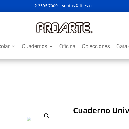
2 2396 7000 |
ventas@libesa.cl
olar
Cuadernos
Oficina
Colecciones
Catá
Cuaderno Univ