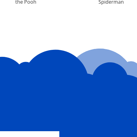
the Pooh
Spiderman