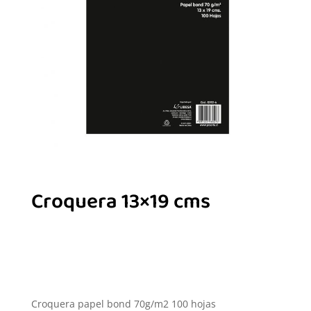
Croquera 13×19 cms
Croquera papel bond 70g/m2 100 hojas