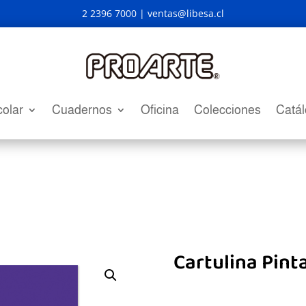
2 2396 7000 |
ventas@libesa.cl
olar
Cuadernos
Oficina
Colecciones
Catá
Cartulina Pint