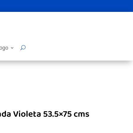
logo
ada Violeta 53.5×75 cms