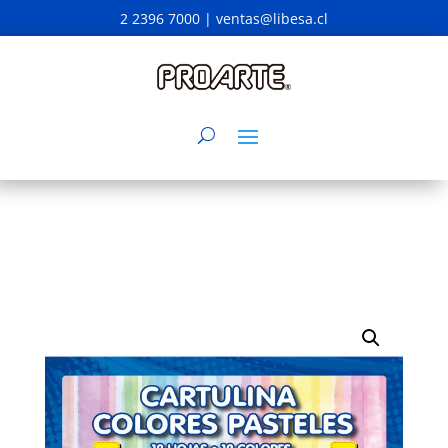
2 2396 7000 |
ventas@libesa.cl