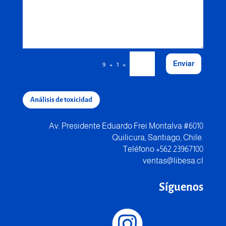
Enviar
=
9 + 1
Análisis de toxicidad
Av. Presidente Eduardo Frei Montalva #6010
Quilicura, Santiago, Chile.
Teléfono +562 23967100
ventas@libesa.cl
Síguenos