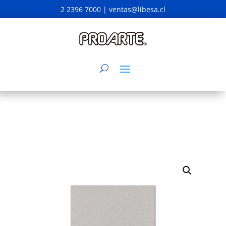
2 2396 7000 |
ventas@libesa.cl