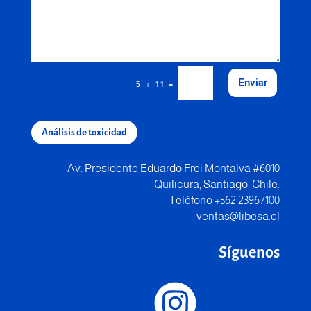
Enviar
=
5 + 11
Análisis de toxicidad
Av. Presidente Eduardo Frei Montalva #6010
Quilicura, Santiago, Chile.
Teléfono +562 23967100
ventas@libesa.cl
Síguenos