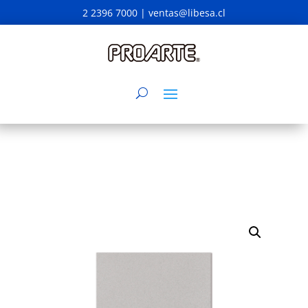
2 2396 7000 |
ventas@libesa.cl