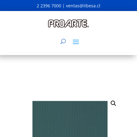
2 2396 7000 |
ventas@libesa.cl