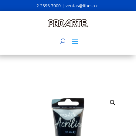
2 2396 7000 |
ventas@libesa.cl