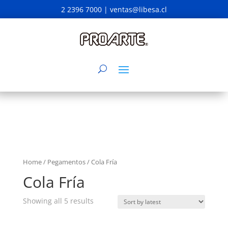
2 2396 7000 |
ventas@libesa.cl
Home
/
Pegamentos
/ Cola Fría
Cola Fría
Showing all 5 results