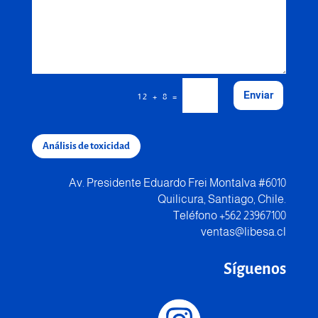
Enviar
=
12 + 8
Análisis de toxicidad
Av. Presidente Eduardo Frei Montalva #6010
Quilicura, Santiago, Chile.
Teléfono +562 23967100
ventas@libesa.cl
Síguenos