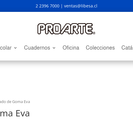
2 2396 7000 |
ventas@libesa.cl
colar
Cuadernos
Oficina
Colecciones
Catá
lado de Goma Eva
oma Eva