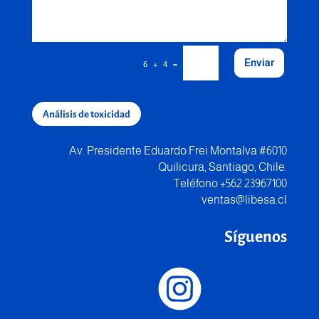
Enviar
=
6 + 4
Análisis de toxicidad
Av. Presidente Eduardo Frei Montalva #6010
Quilicura, Santiago, Chile.
Teléfono +562 23967100
ventas@libesa.cl
Síguenos