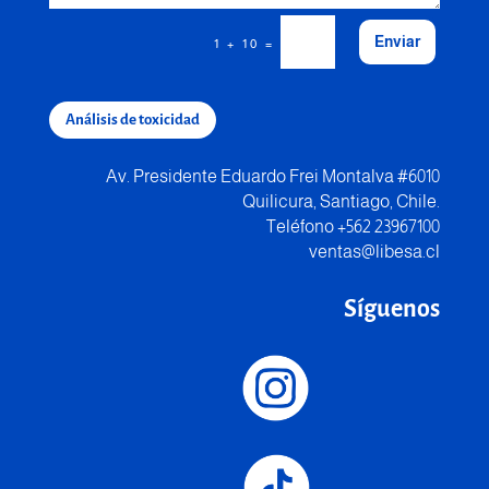
Enviar
=
1 + 10
Análisis de toxicidad
Av. Presidente Eduardo Frei Montalva #6010
Quilicura, Santiago, Chile.
Teléfono +562 23967100
ventas@libesa.cl
Síguenos