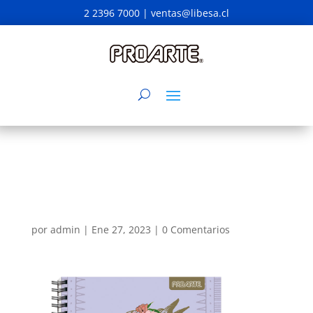
2 2396 7000 |
ventas@libesa.cl
por
admin
|
Ene 27, 2023
|
0 Comentarios