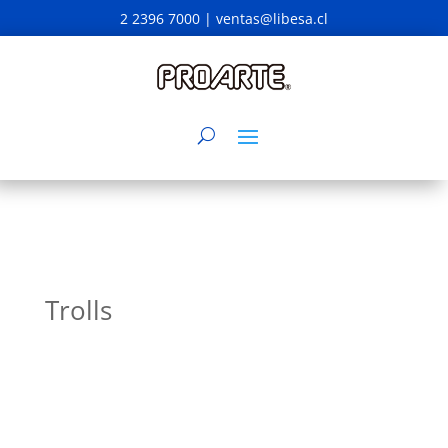
2 2396 7000 |
ventas@libesa.cl
Trolls