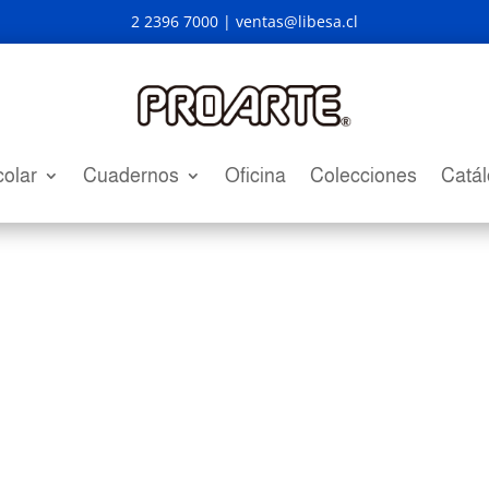
2 2396 7000 |
ventas@libesa.cl
olar
Cuadernos
Oficina
Colecciones
Catá