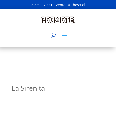
2 2396 7000 |
ventas@libesa.cl
La Sirenita