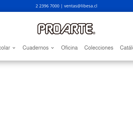
2 2396 7000 |
ventas@libesa.cl
olar
Cuadernos
Oficina
Colecciones
Catá