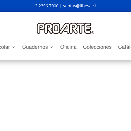
2 2396 7000 |
ventas@libesa.cl
olar
Cuadernos
Oficina
Colecciones
Catá