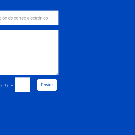
Enviar
=
 + 12