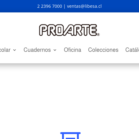
2 2396 7000 |
ventas@libesa.cl
olar
Cuadernos
Oficina
Colecciones
Catá