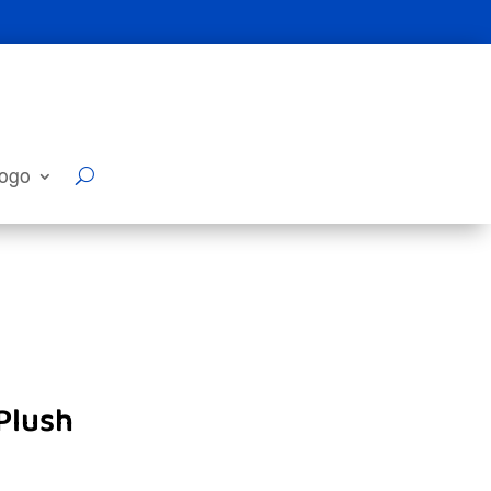
logo
Plush