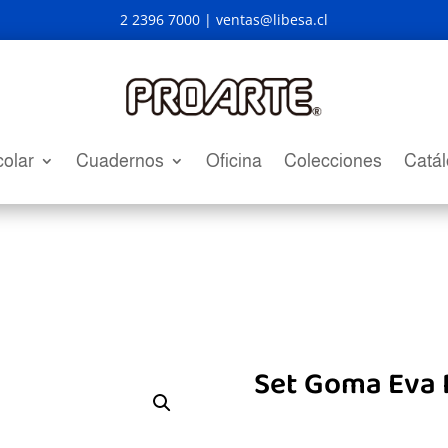
2 2396 7000 |
ventas@libesa.cl
olar
Cuadernos
Oficina
Colecciones
Catá
Set Goma Eva 