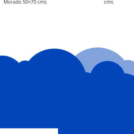
Morado 50×70 cms
cms