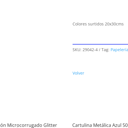
Colores surtidos 20x30cms
SKU:
29042-4
Tag:
Papelerí
Volver
tón Microcorrugado Glitter
Cartulina Metálica Azul 5