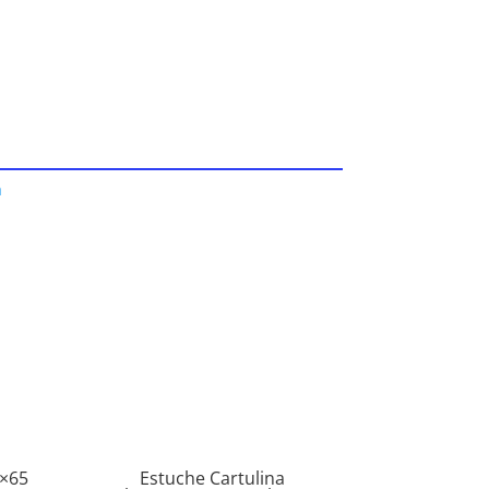
a
0×65
Estuche Cartulina