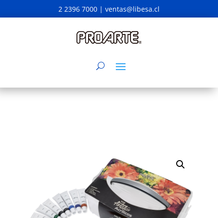
2 2396 7000 |
ventas@libesa.cl