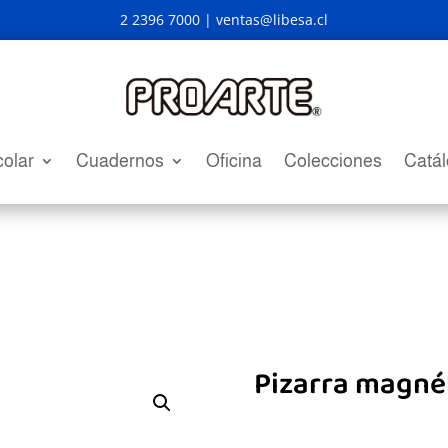
2 2396 7000 |
ventas@libesa.cl
olar
Cuadernos
Oficina
Colecciones
Catá
Pizarra magnét