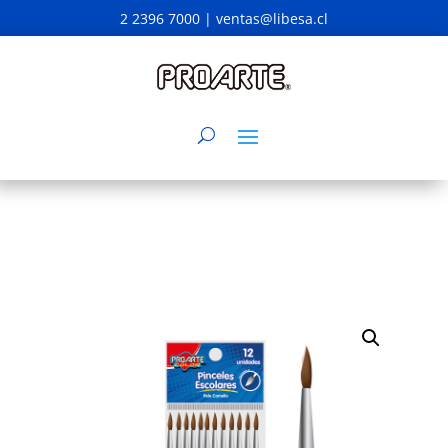
2 2396 7000 |
ventas@libesa.cl