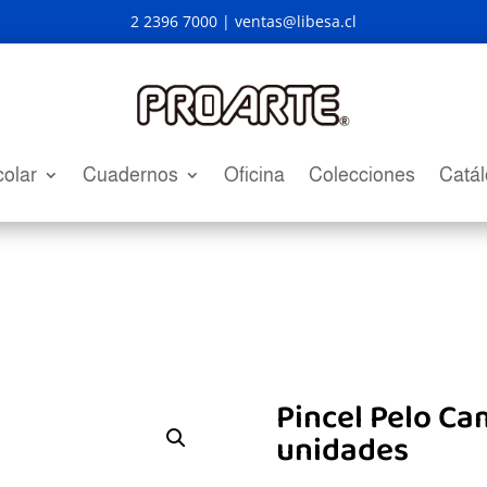
2 2396 7000 |
ventas@libesa.cl
olar
Cuadernos
Oficina
Colecciones
Catá
Pincel Pelo Cam
unidades