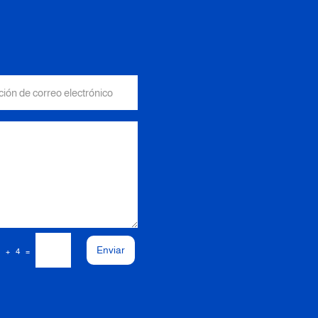
Enviar
=
5 + 4