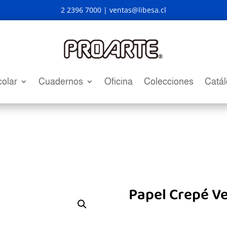
2 2396 7000 |
ventas@libesa.cl
olar
Cuadernos
Oficina
Colecciones
Catá
Papel Crepé V