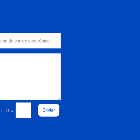
Enviar
=
 + 11