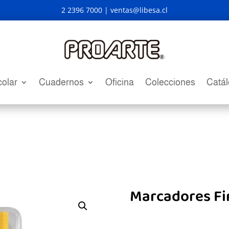
2 2396 7000 |
ventas@libesa.cl
olar
Cuadernos
Oficina
Colecciones
Catá
Marcadores Fin