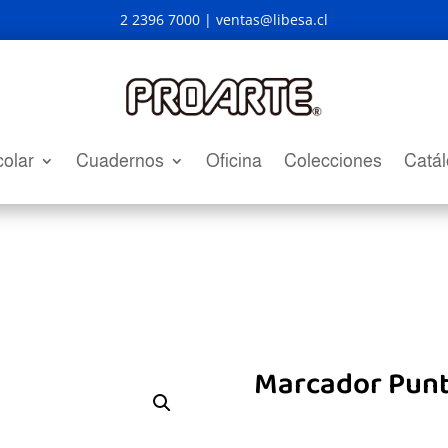
2 2396 7000 |
ventas@libesa.cl
olar
Cuadernos
Oficina
Colecciones
Catá
Marcador Punt