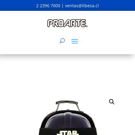
2 2396 7000 |
ventas@libesa.cl