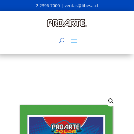
2 2396 7000 |
ventas@libesa.cl