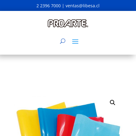
2 2396 7000 |
ventas@libesa.cl