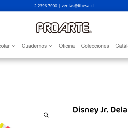
2 2396 7000 |
ventas@libesa.cl
olar
Cuadernos
Oficina
Colecciones
Catá
Disney Jr. Dela