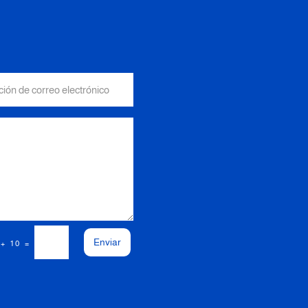
Enviar
=
 + 10