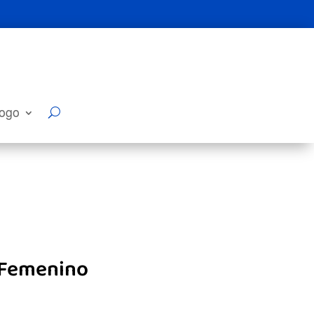
logo
 Femenino