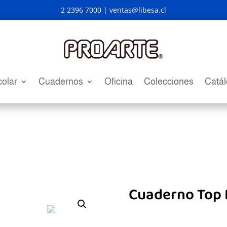
2 2396 7000 |
ventas@libesa.cl
olar
Cuadernos
Oficina
Colecciones
Catá
Cuaderno Top