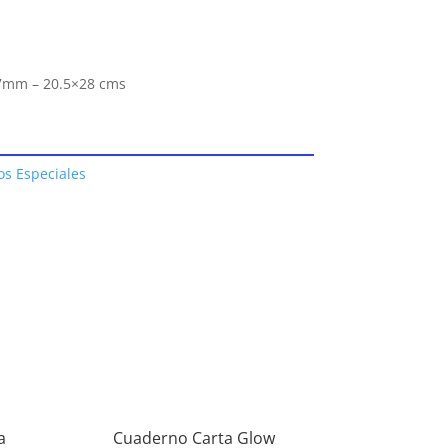
– 7mm – 20.5×28 cms
s Especiales
a
Cuaderno Carta Glow