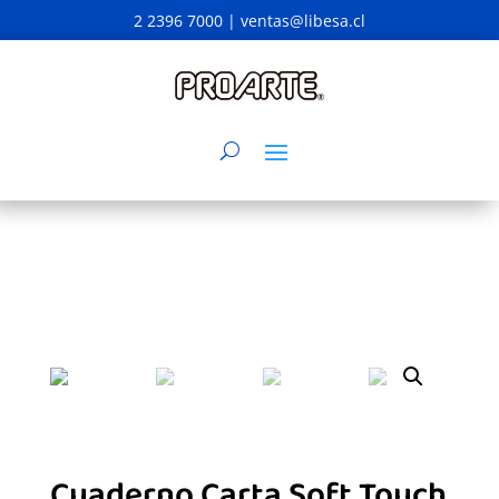
2 2396 7000 |
ventas@libesa.cl
Cuaderno Carta Soft Touch