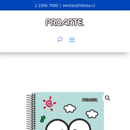
2 2396 7000 |
ventas@libesa.cl