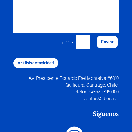
Enviar
=
4 + 11
Análisis de toxicidad
Av. Presidente Eduardo Frei Montalva #6010
Quilicura, Santiago, Chile.
Teléfono +562 23967100
ventas@libesa.cl
Síguenos