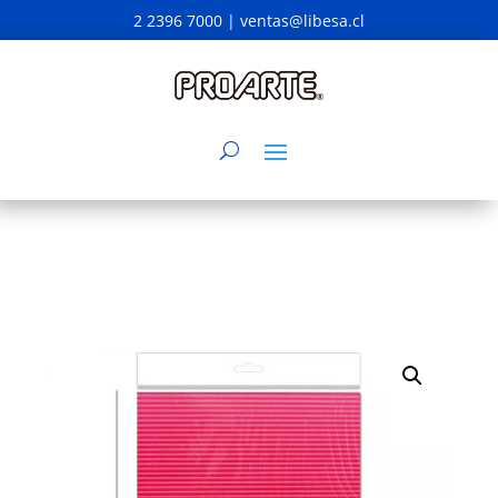
2 2396 7000 |
ventas@libesa.cl