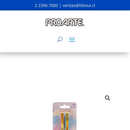
2 2396 7000 |
ventas@libesa.cl